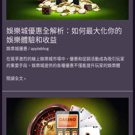
如
何
最
大
娛樂城優惠全解析：如何最大化你的
化
你
娛樂體驗和收益
的
娛樂城優惠
/
appleblog
娛
樂
在競爭激烈的線上娛樂城市場中，優惠和促銷活動成為吸引玩家
體
的重要手段。娛樂城提供的各種優惠不僅能提升玩家的娛樂體
驗
和
閱讀全文 »
收
益
娛
樂
城
APP
大
集