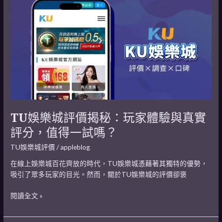
娛
樂
城
評
價
揭
秘：
玩
家
體
TU娛樂城評價揭秘：玩家體驗與真實
驗
評分，值得一試嗎？
與
真
TU娛樂城評價
/
appleblog
實
評
在線上娛樂城百花齊放的時代，TU娛樂城憑藉著其獨特的優勢，
分，
吸引了眾多玩家的目光。然而，關於TU娛樂城的評價卻褒
值
得
閱讀全文 »
一
試