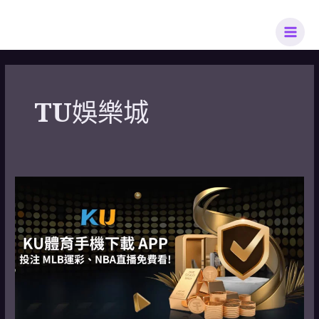
跳
MAI
至
MEN
主
要
內
容
TU娛樂城
酷
遊
KU
體
育
直
播：
即
刻