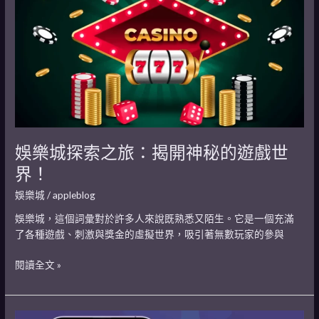
探
索
之
旅：
揭
開
神
秘
的
遊
娛樂城探索之旅：揭開神秘的遊戲世
戲
界！
世
界！
娛樂城
/
appleblog
娛樂城，這個詞彙對於許多人來說既熟悉又陌生。它是一個充滿
了各種遊戲、刺激與獎金的虛擬世界，吸引著無數玩家的參與
閱讀全文 »
TU