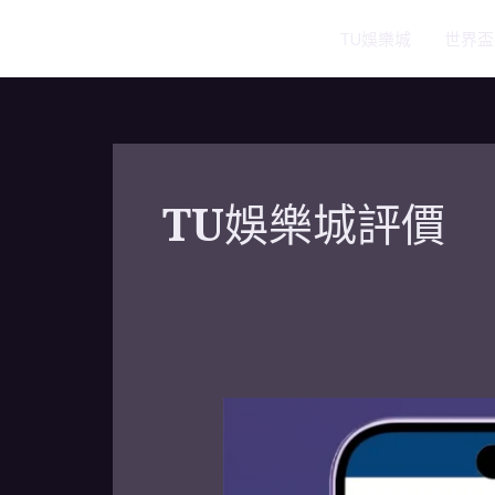
跳
至
TU娛樂城
世界盃
主
要
內
容
TU娛樂城評價
TU
娛
樂
城