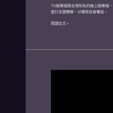
TU娛樂城是台灣知名的線上娛樂城
進行全面瞭解，以確保自身權益。
閱讀全文 »
TU
娛
樂
城
到
底
好