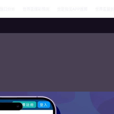
盤口分析
世界盃運彩預測
世足投注APP推薦
世界盃最