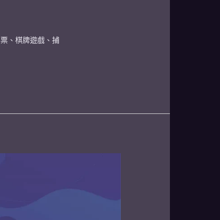
彩票、棋牌遊戲、捕