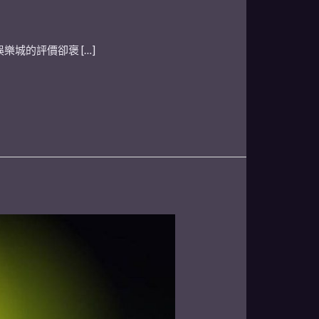
城的評價卻褒 […]