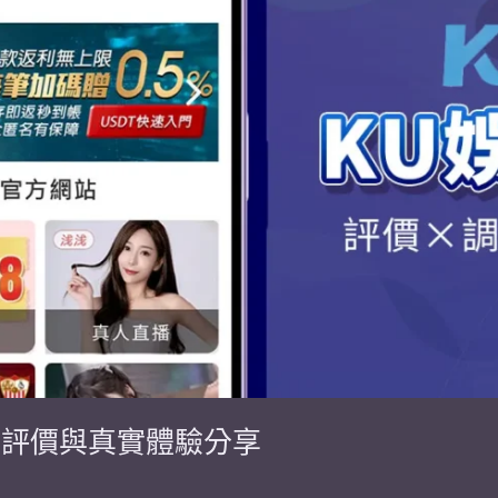
家評價與真實體驗分享