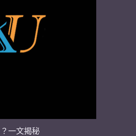
好？一文揭秘