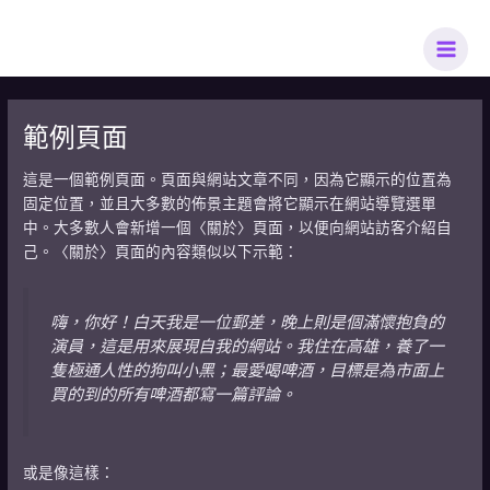
跳
MAI
至
MEN
主
要
內
範例頁面
容
這是一個範例頁面。頁面與網站文章不同，因為它顯示的位置為
固定位置，並且大多數的佈景主題會將它顯示在網站導覽選單
中。大多數人會新增一個〈關於〉頁面，以便向網站訪客介紹自
己。〈關於〉頁面的內容類似以下示範：
嗨，你好！白天我是一位郵差，晚上則是個滿懷抱負的
演員，這是用來展現自我的網站。我住在高雄，養了一
隻極通人性的狗叫小黑；最愛喝啤酒，目標是為市面上
買的到的所有啤酒都寫一篇評論。
或是像這樣：