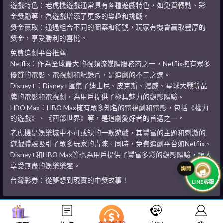
遊戲特色：老虎機遊戲通常具有各種遊戲特色，如免費轉動、彩
金獎勵等，為遊戲增添了更多的樂趣和挑戰。
獎金贏取：通過組合不同的圖案和符號，玩家有機會贏取豐厚的
獎金，享受勝利的喜悅。
免費追劇平台推薦
Netflix：作為全球最大的視頻流媒體服務商之一，Netflix擁有眾多
優質的電影、電視劇和紀錄片，是追劇的不二之選。
Disney+：Disney+匯集了迪士尼、皮克斯、漫威、星球大戰等品
牌的電影和電視劇，為用戶提供了極具魅力的觀影體驗。
HBO Max：HBO Max擁有眾多知名的電視劇和電影，包括《權力
的遊戲》、《西部世界》等，是追劇愛好者的首選之一。
老虎機是娛樂城中不可或缺的一款遊戲，其豐富的主題和刺激的
遊戲體驗吸引了眾多玩家的青睞。同時，免費追劇平台如Netflix、
Disney+和HBO Max等也為用戶提供了豐富多彩的觀影體驗，讓人
享受無盡的娛樂樂趣。
台灣彩券：從夢想到現實的中獎故事！
LINE客服
←
上一篇文章
下一篇文章
→