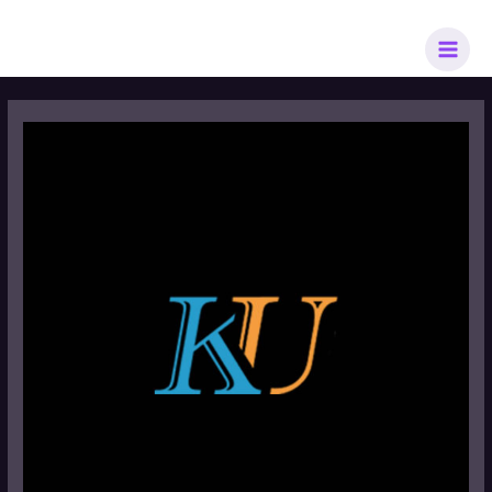
跳
MAI
至
MEN
主
要
內
容