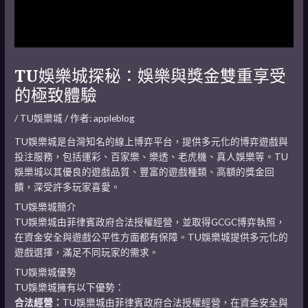
TU娛樂城探秘：娛樂與獎金雙重享受
的極致體驗
/
TU娛樂城
/ 作者:
appleblog
TU娛樂城是台灣知名的線上博弈平台，提供多元化的博弈遊戲與
投注服務，包括運彩、百家樂、樂透、老虎機、真人娛樂等。TU
娛樂城以其優良的遊戲品質、豐富的遊戲種類、高額的獎金回
饋，深受許多玩家喜愛。
TU娛樂城簡介
TU娛樂城由菲律賓政府合法授權經營，並取得GCGC博弈執照，
在資金安全與遊戲公平性方面都有保障。TU娛樂城提供多元化的
遊戲選擇，滿足不同玩家的需求。
TU娛樂城優勢
TU娛樂城擁有以下優勢：
合法經營：
TU娛樂城由菲律賓政府合法授權經營，在資金安全與