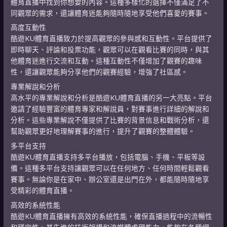
體育直播中找到你想要的內容。這種多樣化的選擇不僅滿足了不
同觀眾的需求，還讓體育迷能夠隨時隨地享受他們喜愛的賽事。
高度互動性
酷遊KU體育直播致力於提高觀眾的參與感和互動性。平台提供了
即時聊天、評論和投票功能，觀眾可以在觀看比賽的同時，與其
他體育迷進行交流和互動。這種互動性不僅增加了觀賽的趣味
性，還讓觀眾能夠分享他們的觀賽經驗，增強了社區感。
專業解說和分析
高水平的專業解說和分析是酷遊KU體育直播的另一大亮點。平台
邀請了經驗豐富的體育專家和解說員，對賽事進行詳細的解說和
分析。這些專業解說不僅提供了比賽的背景信息和戰術分析，還
幫助觀眾更好地理解賽事的進行，提升了觀賽的整體體驗。
多平台支持
酷遊KU體育直播支持多平台播放，包括電腦、手機、平板等設
備。這種多平台支持讓觀眾可以在任何地方、任何時間輕鬆觀看
賽事。無論你是在家中、辦公室還是出門在外，都能隨時隨地享
受精彩的體育直播。
高效的系統性能
酷遊KU體育直播擁有高效的系統性能，確保直播過程中的流暢性