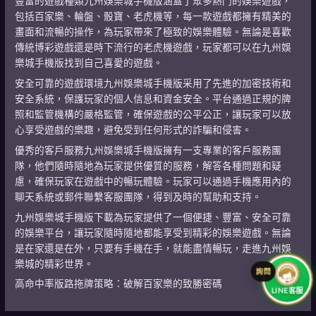
豐富的遊戲種類九州娛樂城手機版涵蓋了眾多熱門的娛樂遊戲，
包括百家樂、輪盤、骰寶、老虎機等，每一款遊戲都擁有精美的
畫面和流暢的操作，為玩家帶來了極致的娛樂體驗。無論是喜歡
傳統博彩遊戲還是時下流行的老虎機遊戲，玩家都可以在九州娛
樂城手機版找到自己喜愛的遊戲。
安全可靠的遊戲環境九州娛樂城手機版采用了先進的加密技術和
安全系統，保護玩家的個人信息和資金安全。平台通過正規的牌
照和監管機構的嚴格監管，確保遊戲的公平公正，讓玩家可以放
心享受遊戲的樂趣，避免受到任何形式的詐騙和侵害。
優秀的客戶服務九州娛樂城手機版擁有一支專業的客戶服務團
隊，他們隨時隨地為玩家提供優質的服務，解答各種問題和疑
慮，確保玩家在遊戲中的暢玩體驗。玩家可以通過手機應用內的
聊天系統或郵件聯繫客服團隊，得到及時的幫助和支持。
九州娛樂城手機版下載
為玩家提供了一個便捷、豐富、安全可靠
的娛樂平台，讓玩家隨時隨地都能享受到精彩的娛樂遊戲。無論
是在家還是在外，只要有手機在手，就能盡情暢玩，走進九州娛
樂城的精彩世界。
高命中率版路拖牌策略：破解百家樂的致勝密碼
LINE客服