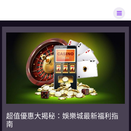
跳
MAI
至
MEN
主
要
內
容
超值優惠大揭秘：娛樂城最新福利指
南