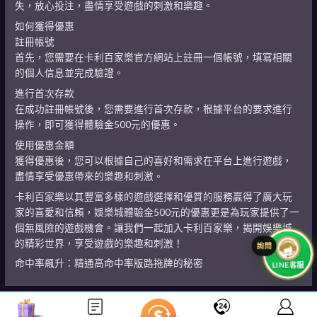
失，放心投注，盡情享受遊戲的刺激和樂趣。
如何獲得優惠
註冊帳號
首先，您需要在卡利百家樂官方網站上註冊一個帳號，填寫相關
的個人信息並完成驗證。
進行首次存款
在成功註冊帳號後，您需要進行首次存款，根據平台的要求進行
操作，即可獲得體驗金500元的優惠。
使用優惠金額
獲得優惠後，您可以根據自己的喜好和需求在平台上進行遊戲，
盡情享受優惠帶來的樂趣和刺激。
卡利百家樂以其豐富多樣的遊戲選擇和優質的服務贏得了廣大玩
家的喜愛和信賴，娛樂城體驗金500元的優惠更是為玩家提供了一
個無風險的遊戲機會。讓我們一起加入卡利百家樂，揭開娛樂城
的精彩世界，享受遊戲的樂趣和刺激！
命中率飆升：精通高命中率版路拖牌的秘密
LINE客服
←
上一篇文章
下一篇文章
→