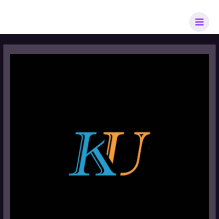
跳
MAI
至
MEN
主
要
內
容