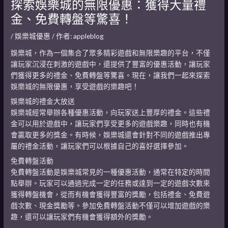
探索娛樂城的無限優惠：獲得大量禮
金、免費轉盤等驚喜！
/
娛樂城優惠
/ 作者:
appleblog
娛樂城，作為一個集合了眾多精彩遊戲和無限樂趣的平台，不僅
讓玩家沉浸在刺激的遊戲中，還提供了豐富的優惠活動，讓玩家
們獲得更多的禮金、免費轉盤等驚喜。現在，讓我們一起來探索
娛樂城的無限優惠，享受遊戲的樂趣吧！
娛樂城的禮金大放送
娛樂城經常舉辦各種優惠活動，向玩家送上豐厚的禮金。這些禮
金可以用於遊戲中，讓玩家們享受更多的遊戲樂趣，同時也有機
會贏取更多的獎金。有時候，娛樂城還會針對不同的遊戲推出專
屬的禮金活動，讓玩家們可以根據自己的喜好選擇參加。
免費轉盤活動
免費轉盤活動是娛樂城常見的一種優惠活動，通常在特定的時間
點舉辦。玩家可以通過完成一定的任務或達到一定的遊戲次數來
獲得轉盤機會，從而有機會獲得豐富的獎勵，包括禮金、免費遊
戲次數、現金獎勵等。參加免費轉盤活動不僅可以增加遊戲的樂
趣，還可以讓玩家們有機會獲得額外的獎勵。