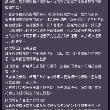
戲內容、遊戲規則和相關活動，從而更好地享受娛樂城帶來的樂
趣和刺激。
不管是在傳統的賭場還是在現代的網絡娛樂平台，娛樂城都是一
個充滿樂趣和挑戰的地方。LEO娛樂城備用為玩家提供了各種各樣
的遊戲選擇，包括百家樂、真人百家樂、撲克牌遊戲等，讓玩家
可以根據自己的喜好和興趣來選擇遊戲。百家樂破解雖然沒有固
定的方法，但玩家可以通過研究遊戲規則和運用一些技巧來提高
自己的勝率。
娛樂城註冊優惠活動
許多娛樂城都提供註冊優惠活動，以吸引新用戶並獎勵他們的註
冊。這些優惠活動可能包括：
註冊獎金：新用戶註冊後即可獲得一定金額的獎金，可用於遊戲
或下注。
首次存款獎勵：新用戶首次存款時可以獲得額外的獎勵，通常是
存款金額的一定比例。
免費遊戲：部分娛樂城可能會提供免費遊戲機會，讓新用戶在不
花費任何錢的情況下嘗試遊戲。
娛樂城真人百家樂作弊
問題
儘管娛樂城通常會採取多種措施保護遊戲的公平性和安全性，但