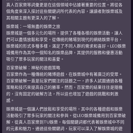
真人百家樂等詞彙更是在這個領域中佔據著重要的位置。將從各
個角度來深入探討這些關鍵詞所代表的內容，讓讀者對娛樂城及
其相關主題有更深入的了解。
娛樂城：一場無盡的娛樂之旅
娛樂城是一個多元化的場所，提供了各種各樣的娛樂活動，讓人
們可以盡情放鬆和享受。從傳統的賭場到現代的網絡娛樂平台，
娛樂城的形式多種多樣，滿足了不同人群的需求和喜好。LEO娛樂
城備用作為其中一個知名的娛樂品牌，其提供的服務和優惠活動
吸引了眾多玩家的關注和喜愛。
百家樂破解：神秘的遊戲策略
百家樂作為一種傳統的賭博遊戲，在娛樂城中有著廣泛的受眾。
百家樂破解一直是玩家們關注的話題之一，許多人試圖通過各種
策略和技巧來提高自己的勝率。然而，百家樂的結果往往是隨機
的，沒有固定的破解方法，所以這也增加了遊戲的挑戰和刺激
感。
娛樂城是一個讓人們放鬆和享受的場所，其中的各種遊戲和娛樂
活動吸引了眾多玩家的關注和參與。從LEO娛樂城備用到百家樂破
解，從真人百家樂到TU娛樂，每個關鍵詞都代表著娛樂城中不同
的元素和魅力。通過這些關鍵詞，玩家可以深入了解娛樂城的遊