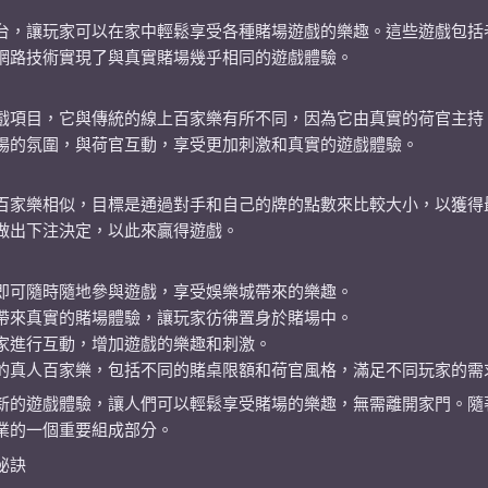
台，讓玩家可以在家中輕鬆享受各種賭場遊戲的樂趣。這些遊戲包括
網路技術實現了與真實賭場幾乎相同的遊戲體驗。
戲項目，它與傳統的線上百家樂有所不同，因為它由真實的荷官主持
場的氛圍，與荷官互動，享受更加刺激和真實的遊戲體驗。
百家樂相似，目標是通過對手和自己的牌的點數來比較大小，以獲得
做出下注決定，以此來贏得遊戲。
即可隨時隨地參與遊戲，享受娛樂城帶來的樂趣。
帶來真實的賭場體驗，讓玩家彷彿置身於賭場中。
家進行互動，增加遊戲的樂趣和刺激。
的真人百家樂，包括不同的賭桌限額和荷官風格，滿足不同玩家的需
新的遊戲體驗，讓人們可以輕鬆享受賭場的樂趣，無需離開家門。隨
業的一個重要組成部分。
秘訣