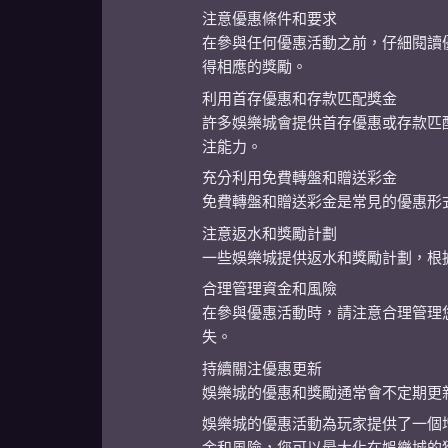
注意優惠條件和要求
在參與任何優惠活動之前，仔細閱讀
得相應的獎勵。
利用首存優惠和存款匹配獎金
許多娛樂城會提供首存優惠或存款匹
注能力。
充分利用免費轉盤和贈送彩金
免費轉盤和贈送彩金是常見的優惠形
注意返水和獎勵計劃
一些娛樂城提供返水和獎勵計劃，根
合理管理資金和風險
在參與優惠活動時，請注意合理管理
失。
持續關注優惠更新
娛樂城的優惠和獎勵通常會不定期更
娛樂城的優惠活動為玩家提供了一個
金和風險，您可以最大化在娛樂城的