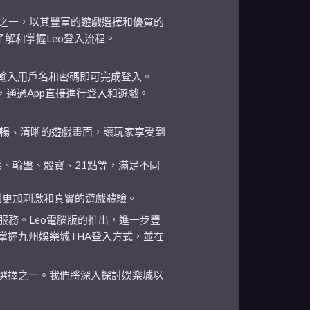
者之一，以其豐富的遊戲選擇和優質的
解和掌握Leo登入流程。
，輸入用戶名和密碼即可完成登入。
，通過App直接進行登入和遊戲。
供流暢、清晰的遊戲畫面，讓玩家享受到
樂、輪盤、骰寶、21點等，滿足不同
受到更加刺激和真實的遊戲體驗。
服務。Leo電腦版的推出，進一步豐
掌握九州娛樂城THA登入方式，並在
選擇之一。我們將深入探討娛樂城以