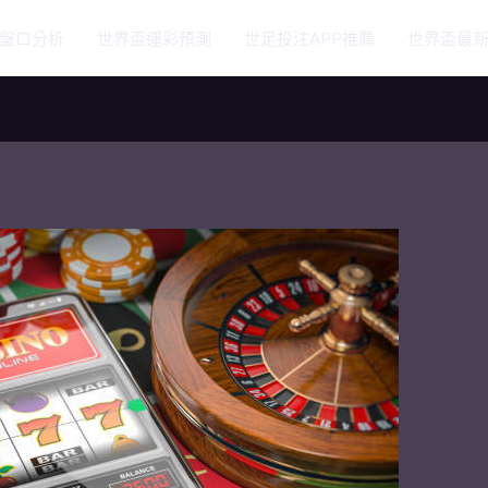
盤口分析
世界盃運彩預測
世足投注APP推薦
世界盃最