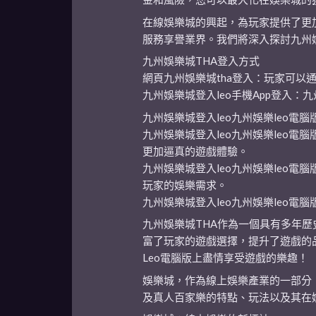
在線娛樂城的興起，為玩家提供了更
服務享譽業界。我們將深入探討九州娛
九州娛樂城THA登入方式
網頁九州娛樂城tha登入：玩家可以
九州娛樂城登入leo手機App登入
九州娛樂城登入leo九州娛樂leo電
九州娛樂城登入leo九州娛樂leo
更加逼真的遊戲體驗。
九州娛樂城登入leo九州娛樂leo
玩家的娛樂需求。
九州娛樂城登入leo九州娛樂leo
九州娛樂城THA作為一個具有多年
富了玩家的遊戲選擇，提升了遊戲的
Leo電腦版上盡情享受遊戲的樂趣！
娛樂城
，作為線上娛樂產業的一部分
及真人百家樂的特點、玩法以及其在