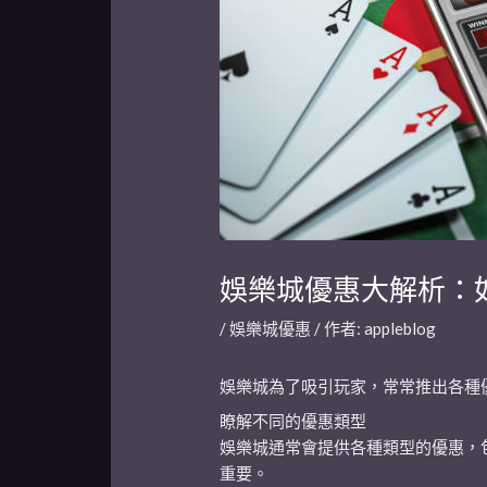
娛樂城優惠大解析：
/
娛樂城優惠
/ 作者:
appleblog
娛樂城為了吸引玩家，常常推出各種
瞭解不同的優惠類型
娛樂城通常會提供各種類型的優惠，
重要。