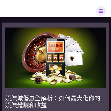
跳
MAI
至
MEN
主
要
內
容
娛樂城優惠全解析：如何最大化你的
娛樂體驗和收益