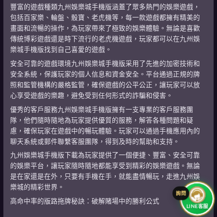
豐富的遊戲種類九州娛樂城手機版涵蓋了眾多熱門的娛樂遊戲，
包括百家樂、輪盤、骰寶、老虎機等，每一款遊戲都擁有精美的
畫面和流暢的操作，為玩家帶來了極致的娛樂體驗。無論是喜歡
傳統博彩遊戲還是時下流行的老虎機遊戲，玩家都可以在九州娛
樂城手機版找到自己喜愛的遊戲。
安全可靠的遊戲環境九州娛樂城手機版采用了先進的加密技術和
安全系統，保護玩家的個人信息和資金安全。平台通過正規的牌
照和監管機構的嚴格監管，確保遊戲的公平公正，讓玩家可以放
心享受遊戲的樂趣，避免受到任何形式的詐騙和侵害。
優秀的客戶服務九州娛樂城手機版擁有一支專業的客戶服務團
隊，他們隨時隨地為玩家提供優質的服務，解答各種問題和疑
慮，確保玩家在遊戲中的暢玩體驗。玩家可以通過手機應用內的
聊天系統或郵件聯繫客服團隊，得到及時的幫助和支持。
九州娛樂城手機版下載
為玩家提供了一個便捷、豐富、安全可靠
的娛樂平台，讓玩家隨時隨地都能享受到精彩的娛樂遊戲。無論
是在家還是在外，只要有手機在手，就能盡情暢玩，走進九州娛
樂城的精彩世界。
高命中率的版路拖牌秘訣：破解賭場中的勝利公式
LINE客服