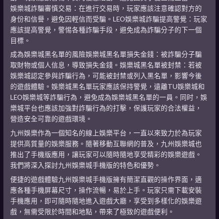
娛樂城詐騙審慎交易：在進行交易時，玩家應該注意確認對方的
身份和信譽，避免因輕信而受騙。LEO娛樂城詐騙提高警覺：玩家
應該提高警覺，警惕各種詐騙手段，避免成為詐騙分子的下一個
目標。
成為娛樂城黑名單的風險娛樂城黑名單損失金錢：被詐騙分子騙
取財物或個人信息，導致損失金錢。娛樂城黑名單被封禁：若被
娛樂城認定參與詐騙行為，可能被封禁或列入黑名單，影響今後
的遊戲體驗。娛樂城黑名單玩家應該保持警覺，遠離TU娛樂城和
LEO娛樂城等詐騙行為，避免成為娛樂城黑名單的一員。同时，娛
樂城平台也應該加強對詐騙行為的打擊，保護玩家的合法權益，
營造安全可靠的遊戲環境。
九州娛樂
作為一個知名的線上娛樂平台，一直以來致力於為玩家
提供高質量的娛樂服務。隨著移動互聯網的普及，九州娛樂城也
推出了手機版應用，讓玩家可以隨時隨地享受精彩的娛樂遊戲。
我們將深入探討九州娛樂城手機版的特色和優勢。
便捷的遊戲體驗九州娛樂城手機版擁有簡潔直觀的操作界面，適
應各種手機屏幕尺寸，操作流暢，易於上手。玩家只需下載安裝
手機應用，即可隨時隨地進入遊戲大廳，享受到多樣化的娛樂遊
戲，無需受限於時間和地點，帶來了極致的遊戲便利。