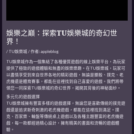
娛樂之巔：探索TU娛樂城的奇幻世
界！
/
TU娛樂城
/ 作者:
appleblog
TU娛樂城作為一個集結了各種優質遊戲的線上娛樂平台，為玩家
提供了極致的遊戲體驗和無盡的娛樂樂趣。在TU娛樂城，玩家可
以盡情享受到來自世界各地的精彩遊戲，無論是擲骰、撲克、老
虎機還是體育賽事，都能在這裡找到自己喜愛的遊戲。我們將帶
領您一同探索TU娛樂城的奇幻世界，揭開其背後的神秘面紗。
多元化的遊戲選擇
TU娛樂城擁有豐富多樣的遊戲選擇，無論您是喜歡傳統的撲克遊
戲還是追求新奇刺激的老虎機遊戲，都能在這裡找到滿足。撲
克、百家樂、輪盤等傳統桌上遊戲以及各種主題豐富的老虎機遊
戲，每一款都經過精心設計，擁有精美的畫面和流暢的遊戲體
驗。