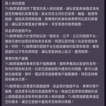
真人視訊遊戲
TU娛樂城還提供了豐富的真人視訊遊戲，讓玩家能夠身臨其境地
感受到賭場的真實氛圍。美女荷官主持的百家樂、輪盤、骰寶等
遊戲，通過高清視頻直播，將賭場的刺激和娛樂帶到玩家的屏幕
前，讓玩家彷彿置身於賭場中，享受尊貴的娛樂服務。
高品質的遊戲平台
TU娛樂城致力於提供給玩家一個安全、公平、公正的遊戲平台。
通過先進的加密技術和安全系統，保證玩家的個人信息和資金安
全。同時，TU娛樂城的遊戲平台也經過嚴格的監管和檢測，確保
遊戲的公平性和透明度，讓玩家能夠放心投注、盡情娛樂。
專業的客戶服務
TU娛樂城擁有專業的客戶服務團隊，隨時準備為玩家提供及時、
有效的幫助和支持。玩家在遊戲過程中遇到任何問題，都可以通
過在線客服、郵件、電話等渠道聯繫客戶服務團隊，得到及時解
答和解決方案。
TU娛樂城以其豐富的遊戲選擇、高品質的遊戲平台、專業的客戶
服務，成為眾多玩家的首選娛樂平台。無論您是想尋找傳統的桌
上遊戲還是追求新奇刺激的真人視訊遊戲，TU娛樂城都能夠滿足
您的需求，讓您在遊戲中盡情享受娛樂的樂趣！