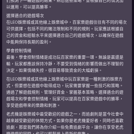
們預測下一輪遊戲的結果。熟悉這些策略，並根據自己的情況加
以運用，可以提高勝率。
選擇適合的遊戲場次
在LEO娛樂城或其他線上娛樂城中，百家樂遊戲往往有不同的場次
可供選擇，包括不同的賭注限制和不同的規則。玩家應該根據自
己的資金和經驗水平來選擇適合自己的遊戲場次，以確保在遊戲
中能夠保持長期的盈利。
學會控制情緒
最後，學會控制情緒是成功玩百家樂的重要一環。無論是贏還是
輸，玩家都應該保持冷靜，不要受到情緒的影響而做出不理智的
決定。如果情緒失控，很容易導致資金的大幅虧損。
在LEO娛樂城或其他線上娛樂城中玩百家樂是一種刺激的娛樂方
式，但要想在遊戲中取得成功，玩家需要掌握一些技巧和策略。
通過了解遊戲規則、管理好資金、掌握基本策略、選擇適合的遊
戲場次和學會控制情緒，玩家可以提高在百家樂遊戲中的勝率，
享受遊戲帶來的樂趣和刺激。
老虎機
是娛樂城中最受歡迎的遊戲之一，而追劇則是當今社會中
越來越受歡迎的休閒方式。如果你是老虎機愛好者，同時也喜歡
追劇，那麼我們將為你介紹一些免費追劇平台，讓你在享受老虎
機遊戲的同時，也可以輕鬆追上最新的劇集。