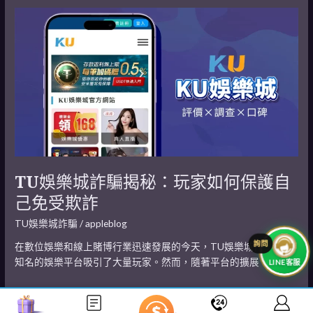
嗎？
TU
娛
樂
城
詐
騙
揭
秘：
玩
家
如
TU娛樂城詐騙揭秘：玩家如何保護自
何
己免受欺詐
保
護
TU娛樂城詐騙
/
appleblog
自
己
在數位娛樂和線上賭博行業迅速發展的今天，TU娛樂城作為一家
免
知名的娛樂平台吸引了大量玩家。然而，隨著平台的擴展，
LINE客服
受
欺
閱讀全文 »
詐