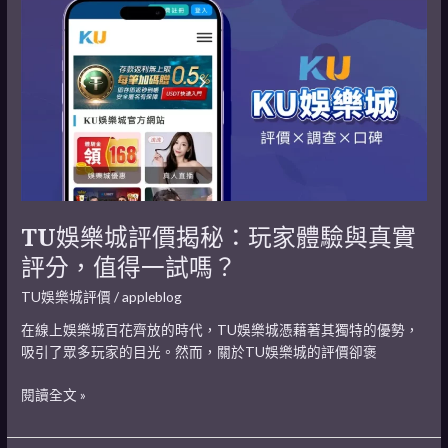
娛
樂
城
評
價
揭
秘：
玩
家
體
TU娛樂城評價揭秘：玩家體驗與真實
驗
評分，值得一試嗎？
與
真
TU娛樂城評價
/
appleblog
實
評
在線上娛樂城百花齊放的時代，TU娛樂城憑藉著其獨特的優勢，
分，
吸引了眾多玩家的目光。然而，關於TU娛樂城的評價卻褒
值
得
閱讀全文 »
一
試