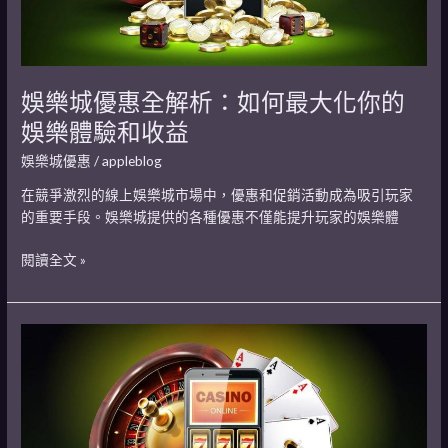
如
何
最
大
娛樂城優惠全解析：如何最大化你的
化
你
娛樂體驗和收益
的
娛樂城優惠
/
appleblog
娛
樂
在競爭激烈的線上娛樂城市場中，優惠和促銷活動成為吸引玩家
體
的重要手段。娛樂城提供的各種優惠不僅能提升玩家的娛樂體
驗
和
閱讀全文 »
收
益
娛
樂
城
APP
大
集